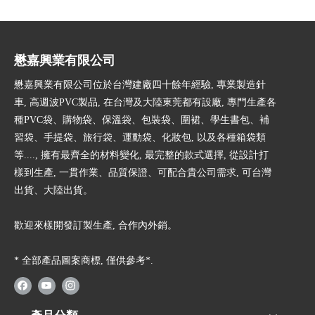
懋嘉興業有限公司
懋嘉興業有限公司位於台灣建廠四十餘年經驗, 專業製造針
車, 高週波PVC製品, 在台灣及大陸東莞都有設廠, 專門生產各
種PVC袋、購物袋、保溫袋、包裝袋、圍裙、學生書包、補
習袋、手提袋、旅行袋、運動袋、化妝包, 以及各種箱袋類
等...., 擁有最齊全的材料變化, 最完整的款式選擇, 從設計打
樣到生產, 一貫作業、品質保證、可配合貴公司需求, 可台灣
出貨、大陸出貨。
歡迎來樣開發訂製生產, 合作內外銷。
* 全部產品圖案商標, 僅供參考*.