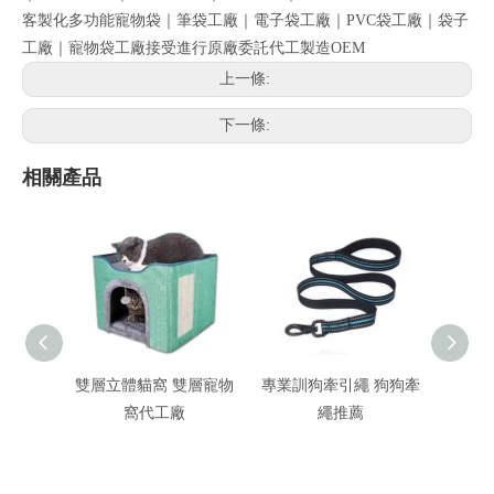
客製化多功能寵物袋｜筆袋工廠｜電子袋工廠｜PVC袋工廠｜袋子
工廠｜寵物袋工廠接受進行原廠委託代工製造OEM
上一條:
下一條:
相關產品
雙層立體貓窩 雙層寵物
專業訓狗牽引繩 狗狗牽
防暴
窩代工廠
繩推薦
防暴