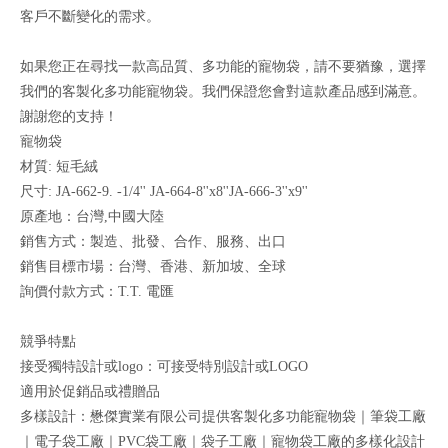
客戶不斷變化的需求。
如果您正在尋找一款高品質、多功能的寵物袋，請不要猶豫，選擇
我們的客製化多功能寵物袋。我們保證您會對這款產品感到滿意。
謝謝您的支持！
寵物袋
材質: 短毛絨
尺寸: JA-662-9. -1/4'' JA-664-8''x8''JA-666-3''x9''
原產地：台灣,中國大陸
銷售方式：製造、批發、合作、服務、出口
銷售目標市場：台灣、香港、新加坡、全球
詢價付款方式：T.T. 電匯
競爭特點
接受獨特設計或logo：可接受特別設計或LOGO
適用於促銷品或禮贈品
多樣設計：懋傑實業有限公司提供客製化多功能寵物袋｜筆袋工廠
｜電子袋工廠｜PVC袋工廠｜袋子工廠｜寵物袋工廠的多樣化設計