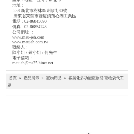
地址：
238 新北市樹林區東順街80號
廣東省東莞市塘廈鎮蒲心湖工業區
電話 : 02-86845090
傳真 : 02-86854743
公司網址 ：
www.mau-jeh.co
m
www.maujeh.com.tw
聯絡人：
陳小姐 / 鍾小姐 / 何先生
電子信箱：
maujeh@ms25.hinet.net
首頁
»
產品展示
»
寵物用品
»
客製化多功能寵物袋 寵物袋代工
廠