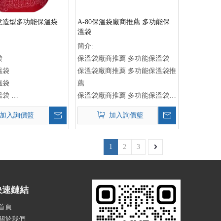
意造型多功能保溫袋
A-80保溫袋廠商推薦 多功能保
溫袋
簡介:
袋
保溫袋廠商推薦 多功能保溫袋
溫袋
保溫袋廠商推薦 多功能保溫袋推
溫袋
薦
溫袋
保溫袋廠商推薦 多功能保溫袋設
保溫袋
計
加入詢價籃
加入詢價籃
溫袋
保溫袋廠商
製
多功能保溫袋
製
保溫袋訂製
1
2
3
造商
保溫袋批發
發
保溫袋定製
計
保溫袋生產商
快速鏈結
產廠家
保溫袋製造商
製
保溫袋供應商
首頁
保溫袋定制
關於我們