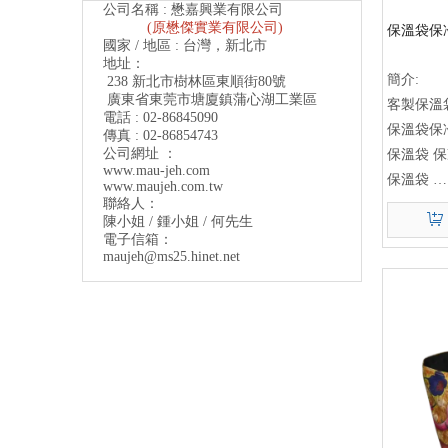
公司名稱 : 懋嘉興業有限公司
(原懋傑實業有限公司)
保溫袋保
國家 / 地區 : 台灣，新北市
地址：
簡介:
238 新北市樹林區東順街80號
廣東省東莞市塘廈鎮蒲心湖工業區
客製保溫
電話 : 02-86845090
保溫袋保
傳真 : 02-86854743
公司網址 ：
保溫袋 
www.mau-jeh.co
m
保溫袋
www.maujeh.com.tw
聯絡人：
保冷袋
陳小姐 / 鍾小姐 / 何先生
客製化保
電子信箱：
客製化保
maujeh@ms25.hinet.net
保溫袋製
保冷袋製
保溫袋批
保冷袋批
保溫袋訂
保冷袋訂
產品名稱: