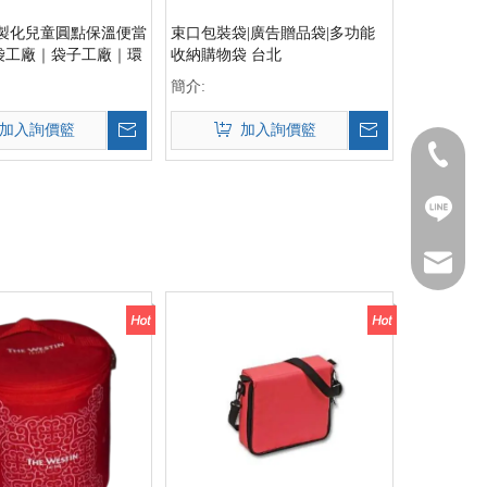
1-客製化兒童圓點保溫便當
束口包裝袋|廣告贈品袋|多功能
袋工廠｜袋子工廠｜環
收納購物袋 台北
｜手提袋工廠
簡介:
加入詢價籃
加入詢價籃
Call Us
Line
Email