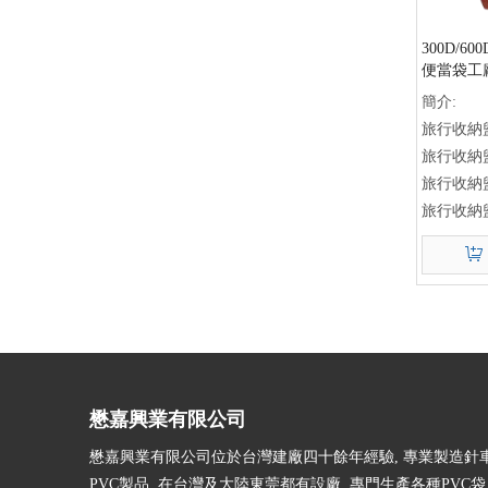
300D/
便當袋工
簡介:
旅行收納
旅行收納
旅行收納
旅行收納
電子袋工
旅行收納
旅行盥洗
電子收納
»
旅行電子
收納盥洗
旅行收納
懋嘉興業有限公司
電子袋供
懋嘉興業有限公司位於台灣建廠四十餘年經驗, 專業製造針車
PVC製品, 在台灣及大陸東莞都有設廠, 專門生產各種PVC