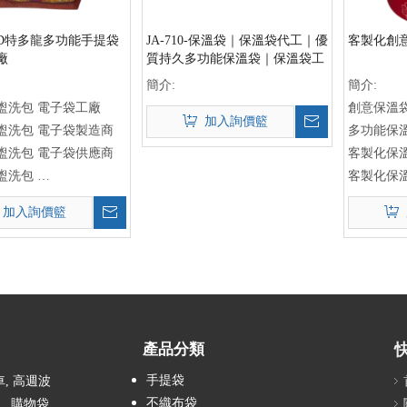
600D特多龍多功能手提袋
JA-710-保溫袋｜保溫袋代工｜優
客製化創
廠
質持久多功能保溫袋｜保溫袋工
廠｜袋子工廠
簡介:
簡介:
盥洗包 電子袋工廠
創意保溫
加入詢價籃
盥洗包 電子袋製造商
多功能保
盥洗包 電子袋供應商
客製化保
盥洗包
客製化保
廠
創意造型
加入詢價籃
袋
多功能保
包
保溫袋定
袋
保溫袋訂
袋
保溫袋製
包工廠
保溫袋批
袋製造商
保溫袋設
產品分類
應商
保溫袋生
手提袋
保溫袋定
, 高週波
不織布袋
袋、購物袋、