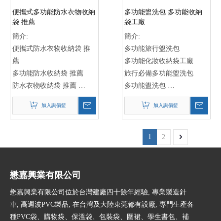
電子袋供應商
旅行包
便攜式多功能防水衣物收納
多功能盥洗包 多功能收納
行李包
袋 推薦
袋工廠
背包行李袋
簡介:
簡介:
便攜式防水衣物收納袋 推
多功能旅行盥洗包
薦
多功能化妝收納袋工廠
多功能防水收納袋 推薦
旅行必備多功能盥洗包
防水衣物收納袋 推薦
多功能盥洗包
防水收納袋
收納袋工廠
加入詢價籃
加入詢價籃
多功能收納袋
旅行收納袋
便攜式收納袋
化妝包
衣物收納袋
旅行盥洗包
1
2
防水衣物袋
多功能收納袋
多功能防水袋
旅行必備
便攜式防水袋
旅行用品
懋嘉興業有限公司
防水衣物收納袋
旅行配件
懋嘉興業有限公司位於台灣建廠四十餘年經驗, 專業製造針
便攜式多功能收納袋
車, 高週波PVC製品, 在台灣及大陸東莞都有設廠, 專門生產各
防水多功能收納袋
種PVC袋、購物袋、保溫袋、包裝袋、圍裙、學生書包、補