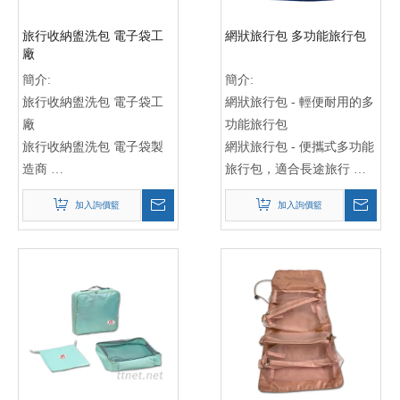
旅行用品定製
旅行收納袋工廠
旅行收納盥洗包 電子袋工
網狀旅行包 多功能旅行包
旅行用品生產商
廠
簡介:
簡介:
旅行收納盥洗包 電子袋工
網狀旅行包 - 輕便耐用的多
廠
功能旅行包
旅行收納盥洗包 電子袋製
網狀旅行包 - 便攜式多功能
造商
旅行包，適合長途旅行
旅行收納盥洗包 電子袋供
網狀旅行包 - 經典設計的多
加入詢價籃
加入詢價籃
應商
功能旅行包，提供最佳旅行
旅行收納盥洗包
體驗
電子袋工廠
網狀旅行包
旅行收納袋
多功能旅行包
旅行盥洗包
旅行收納袋
電子收納袋
旅行行李包
旅行電子袋
旅行背包
收納盥洗包工廠
旅行袋
旅行收納袋製造商
旅行箱