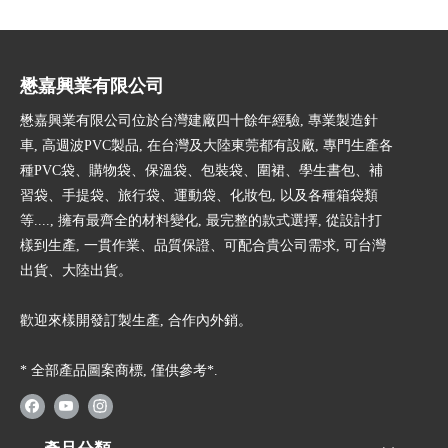
懋嘉興業有限公司
懋嘉興業有限公司位於台灣建廠四十餘年經驗, 專業製造針
車, 高週波PVC製品, 在台灣及大陸東莞都有設廠, 專門生產各
種PVC袋、購物袋、保溫袋、包裝袋、圍裙、學生書包、補
習袋、手提袋、旅行袋、運動袋、化妝包, 以及各種箱袋類
等...., 擁有最齊全的材料變化, 最完整的款式選擇, 從設計打
樣到生產, 一貫作業、品質保證、可配合貴公司需求, 可台灣
出貨、大陸出貨。
歡迎來樣開發訂製生產, 合作內外銷。
* 全部產品圖案商標, 僅供參考*.