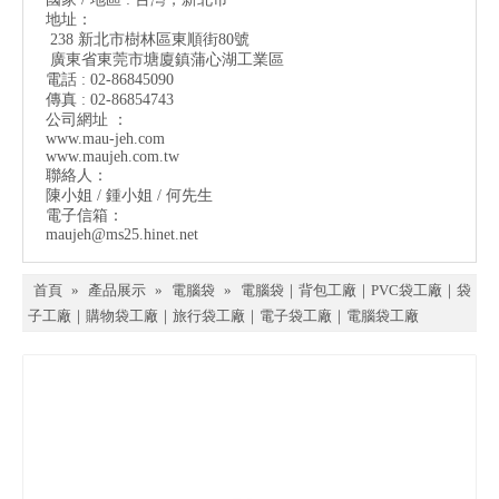
地址：
238 新北市樹林區東順街80號
廣東省東莞市塘廈鎮蒲心湖工業區
電話 : 02-86845090
傳真 : 02-86854743
公司網址 ：
www.mau-jeh.co
m
www.maujeh.com.tw
聯絡人：
陳小姐 / 鍾小姐 / 何先生
電子信箱：
maujeh@ms25.hinet.net
首頁
»
產品展示
»
電腦袋
»
電腦袋｜背包工廠｜PVC袋工廠｜袋
子工廠｜購物袋工廠｜旅行袋工廠｜電子袋工廠｜電腦袋工廠