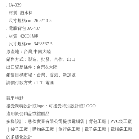
. JA-339
. 材質: 潛水料
. 尺寸規格cm: 26.5*13.5
. 電腦背包 JA-437
. 材質: 420D貼膠
. 尺寸規格cm: 34*8*37.5
原產地：台灣,中國大陸
銷售方式：製造、批發、合作、出口
出口貿易條件：台灣&大陸
銷售目標市場：台灣、香港、新加坡
詢價付款方式：T.T. 電匯
競爭特點
接受獨特設計或logo：可接受特別設計或LOGO
適用於促銷品或禮贈品
多樣設計：懋傑實業有限公司提供電腦袋｜背包工廠｜PVC袋工廠
｜袋子工廠｜購物袋工廠｜旅行袋工廠｜電子袋工廠｜電腦袋工廠
的多樣化設計