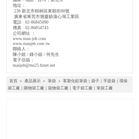
地址：
238 新北市樹林區東順街80號
廣東省東莞市塘廈鎮蒲心湖工業區
電話 : 02-86845090
傳真 : 02-86854743
公司網址 ：
www.mau-jeh.co
m
www.maujeh.com.tw
聯絡人：
陳小姐 / 鍾小姐 / 何先生
電子信箱：
maujeh@ms25.hinet.net
首頁
»
產品展示
»
筆袋
»
客製化鉛筆袋｜袋子｜手提袋｜環保
袋工廠｜購物袋工廠｜寵物袋工廠｜電子袋工廠｜筆袋工廠