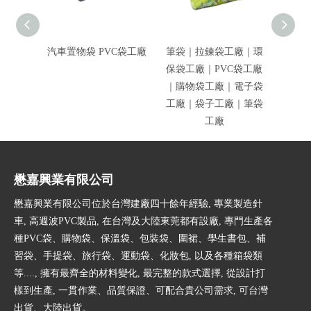
汽車置物袋 PVC袋工廠
筆袋｜拉鍊袋工廠｜環
多功能筆
保袋工廠｜PVC袋工廠
袋｜P
｜購物袋工廠｜電子袋
文件
工廠｜袋子工廠｜筆袋
廠｜
工廠
懋嘉興業有限公司
懋嘉興業有限公司位於台灣建廠四十餘年經驗, 專業製造針
車, 高週波PVC製品, 在台灣及大陸東莞都有設廠, 專門生產各
種PVC袋、購物袋、保溫袋、包裝袋、圍裙、學生書包、補
習袋、手提袋、旅行袋、運動袋、化妝包, 以及各種箱袋類
等...., 擁有最齊全的材料變化, 最完整的款式選擇, 從設計打
樣到生產, 一貫作業、品質保證、可配合貴公司需求, 可台灣
出貨、大陸出貨。