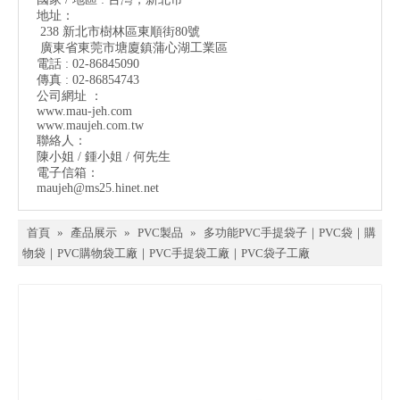
地址：
238 新北市樹林區東順街80號
廣東省東莞市塘廈鎮蒲心湖工業區
電話 : 02-86845090
傳真 : 02-86854743
公司網址 ：
www.mau-jeh.co
m
www.maujeh.com.tw
聯絡人：
陳小姐 / 鍾小姐 / 何先生
電子信箱：
maujeh@ms25.hinet.net
首頁
»
產品展示
»
PVC製品
»
多功能PVC手提袋子｜PVC袋｜購
物袋｜PVC購物袋工廠｜PVC手提袋工廠｜PVC袋子工廠