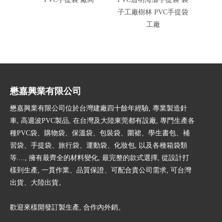
子工廠樹林 PVC手提袋
資料袋
工廠
懋嘉興業有限公司
懋嘉興業有限公司位於台灣建廠四十餘年經驗, 專業製造針
車, 高週波PVC製品, 在台灣及大陸東莞都有設廠, 專門生產各
種PVC袋、購物袋、保溫袋、包裝袋、圍裙、學生書包、補
習袋、手提袋、旅行袋、運動袋、化妝包, 以及各種箱袋類
等...., 擁有最齊全的材料變化, 最完整的款式選擇, 從設計打
樣到生產, 一貫作業、品質保證、可配合貴公司需求, 可台灣
出貨、大陸出貨。
歡迎來樣開發訂製生產, 合作內外銷。