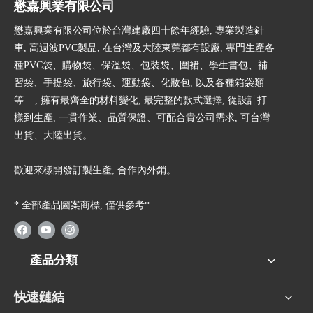
懋嘉興業有限公司
懋嘉興業有限公司位於台灣建廠四十餘年經驗, 專業製造針
車, 高週波PVC製品, 在台灣及大陸東莞都有設廠, 專門生產各
種PVC袋、購物袋、保溫袋、包裝袋、圍裙、學生書包、補
習袋、手提袋、旅行袋、運動袋、化妝包, 以及各種箱袋類
等...., 擁有最齊全的材料變化, 最完整的款式選擇, 從設計打
樣到生產, 一貫作業、品質保證、可配合貴公司需求, 可台灣
出貨、大陸出貨。
歡迎來樣開發訂製生產, 合作內外銷。
* 全部產品圖案商標, 僅供參考*.
產品分類
快速鏈結