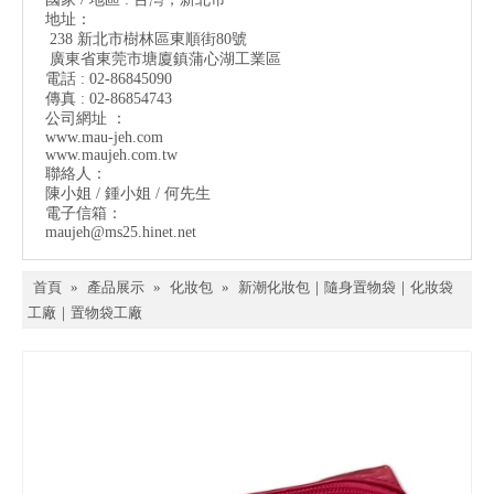
地址：
238 新北市樹林區東順街80號
廣東省東莞市塘廈鎮蒲心湖工業區
電話 : 02-86845090
傳真 : 02-86854743
公司網址 ：
www.mau-jeh.co
m
www.maujeh.com.tw
聯絡人：
陳小姐 / 鍾小姐 / 何先生
電子信箱：
maujeh@ms25.hinet.net
首頁
»
產品展示
»
化妝包
»
新潮化妝包｜隨身置物袋｜化妝袋
工廠｜置物袋工廠