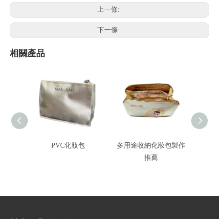
上一條:
下一條:
相關產品
PVC化妝包
多用途收納化妝包製作
大容量
推薦