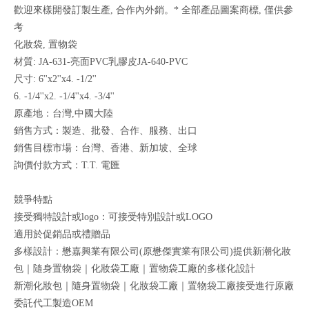
歡迎來樣開發訂製生產, 合作內外銷。* 全部產品圖案商標, 僅供參
考
化妝袋, 置物袋
材質: JA-631-亮面PVC乳膠皮JA-640-PVC
尺寸: 6''x2''x4. -1/2''
6. -1/4''x2. -1/4''x4. -3/4''
原產地：台灣,中國大陸
銷售方式：製造、批發、合作、服務、出口
銷售目標市場：台灣、香港、新加坡、全球
詢價付款方式：T.T. 電匯
競爭特點
接受獨特設計或logo：可接受特別設計或LOGO
適用於促銷品或禮贈品
多樣設計：懋嘉興業有限公司(原懋傑實業有限公司)提供新潮化妝
包｜隨身置物袋｜化妝袋工廠｜置物袋工廠的多樣化設計
新潮化妝包｜隨身置物袋｜化妝袋工廠｜置物袋工廠接受進行原廠
委託代工製造OEM