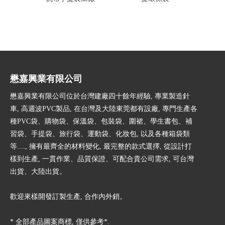
懋嘉興業有限公司
懋嘉興業有限公司位於台灣建廠四十餘年經驗, 專業製造針
車, 高週波PVC製品, 在台灣及大陸東莞都有設廠, 專門生產各
種PVC袋、購物袋、保溫袋、包裝袋、圍裙、學生書包、補
習袋、手提袋、旅行袋、運動袋、化妝包, 以及各種箱袋類
等...., 擁有最齊全的材料變化, 最完整的款式選擇, 從設計打
樣到生產, 一貫作業、品質保證、可配合貴公司需求, 可台灣
出貨、大陸出貨。
歡迎來樣開發訂製生產, 合作內外銷。
* 全部產品圖案商標, 僅供參考*.