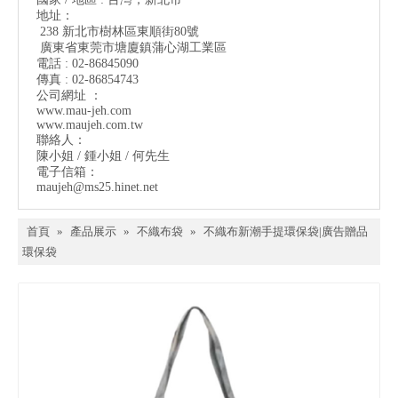
地址：
238 新北市樹林區東順街80號
廣東省東莞市塘廈鎮蒲心湖工業區
電話 : 02-86845090
傳真 : 02-86854743
公司網址 ：
www.mau-jeh.co
m
www.maujeh.com.tw
聯絡人：
陳小姐 / 鍾小姐 / 何先生
電子信箱：
maujeh@ms25.hinet.net
首頁
»
產品展示
»
不織布袋
»
不織布新潮手提環保袋|廣告贈品
環保袋