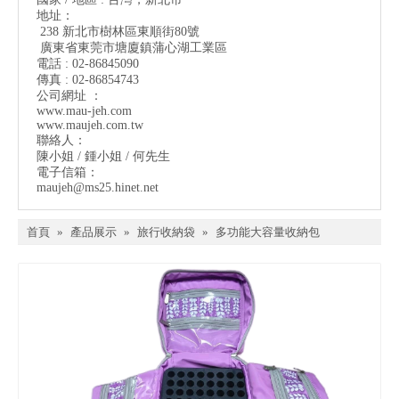
地址：
238 新北市樹林區東順街80號
廣東省東莞市塘廈鎮蒲心湖工業區
電話 : 02-86845090
傳真 : 02-86854743
公司網址 ：
www.mau-jeh.co
m
www.maujeh.com.tw
聯絡人：
陳小姐 / 鍾小姐 / 何先生
電子信箱：
maujeh@ms25.hinet.net
首頁
»
產品展示
»
旅行收納袋
»
多功能大容量收納包