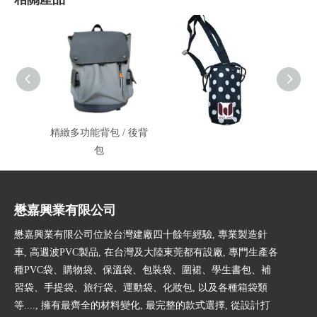
精緻多功能背包 / 後背
側背束口袋/束口包
旅
包
懋嘉興業有限公司
懋嘉興業有限公司位於台灣建廠四十餘年經驗, 專業製造針
車, 高週波PVC製品, 在台灣及大陸東莞都有設廠, 專門生產各
種PVC袋、購物袋、保溫袋、包裝袋、圍裙、學生書包、補
習袋、手提袋、旅行袋、運動袋、化妝包, 以及各種箱袋類
等...., 擁有最齊全的材料變化, 最完整的款式選擇, 從設計打