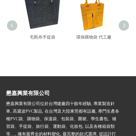
毛氈布手提袋
環保購物袋 代工廠
環
懋嘉興業有限公司
懋嘉興業有限公司位於台灣建廠四十餘年經驗, 專業製造針
車, 高週波PVC製品, 在台灣及大陸東莞都有設廠, 專門生產各
種PVC袋、購物袋、保溫袋、包裝袋、圍裙、學生書包、補
習袋、手提袋、旅行袋、運動袋、化妝包, 以及各種箱袋類
等...., 擁有最齊全的材料變化, 最完整的款式選擇, 從設計打