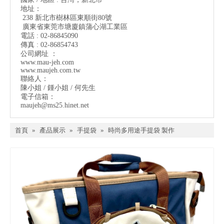
地址：
238 新北市樹林區東順街80號
廣東省東莞市塘廈鎮蒲心湖工業區
電話 : 02-86845090
傳真 : 02-86854743
公司網址 ：
www.mau-jeh.co
m
www.maujeh.com.tw
聯絡人：
陳小姐 / 鍾小姐 / 何先生
電子信箱：
maujeh@ms25.hinet.net
首頁
»
產品展示
»
手提袋
»
時尚多用途手提袋 製作