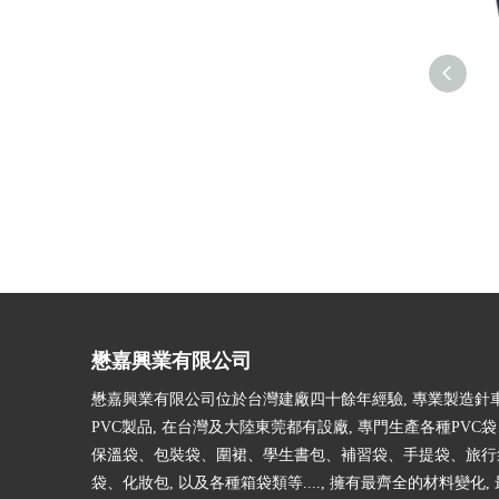
懋嘉興業有限公司
懋嘉興業有限公司位於台灣建廠四十餘年經驗, 專業製造針車
PVC製品, 在台灣及大陸東莞都有設廠, 專門生產各種PVC
保溫袋、包裝袋、圍裙、學生書包、補習袋、手提袋、旅行
袋、化妝包, 以及各種箱袋類等...., 擁有最齊全的材料變化,