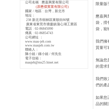
公司名稱 : 懋嘉興業有限公司
限量版
(原懋傑實業有限公司)
國家 / 地區 : 台灣，新北市
地址：
懋嘉興
238 新北市樹林區東順街80號
袋，揹
廣東省東莞市塘廈鎮蒲心湖工業區
電話 : 02-86845090
袋，寵
傳真 : 02-86854743
公司網址 ：
我們擁
www.mau-jeh.co
m
www.maujeh.com.tw
質量可
聯絡人：
陳小姐 / 鍾小姐 / 何先生
電子信箱：
無論您
maujeh@ms25.hinet.net
的需求
我們致
們的產
如果您
品的關